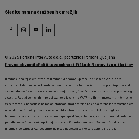
Sledite nam na družbenih omrežjih
© 2026 Porsche Inter Auto d.o.o., podružnica Porsche Ljubljana
Pravno obvestilo
Politika zasebnosti
Piškotki
Nastavitve piškotkov
Informacije na tej spletni strani so informativne narave. Opisana in prikazana vozila lahko
vključujejo dodatno opremo, ki ni del serijske opreme. Porsche Inter Auto d.o.o. si pridržuje pravico do
sprememb specifikacij, modelov, opreme, prodajnih akcij, finančnih ponudb ter cen brez predhodnega
obvestila. Podatki o emisijah in porabi vozil so pridobljeni z WLTP merilnimi metodami. Informacije
za porabo so bile pridobljene na podlagi standardizirane opreme. Dejanska poraba lahko odstopa glede
na vozilo in način vožnje. Posebna oprema lahko vpliva tako na porabo in kot na zmogljivost.
Informacije na spletni strani ne opisujejo nujno specifičnega obstoječega vozila in niso del prodajne
ponudbe, temveč le omogočajo primerjavo med različnimi vrstami vozil. Za natančne aktualne
informacije o ponudbi vozil se obrnite na prodajne svetovalce v Porsche Centru Ljubljana.