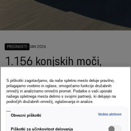
PREDNOSTI
JAN 2026
1.156 konjskih moči,
razvitih za vzdržljivost
S piškotki zagotavljamo, da naše spletno mesto deluje pravilno,
prilagajamo vsebino in oglase, omogočamo funkcije družabnih
omrežij in analiziramo omrežni promet. Podatke o vaši uporabi
Tehnologija iz Formule E, neposredno oljno hlajenje motorja in
našega spletnega mesta delimo s svojimi partnerji, ki delujejo na
področjih družabnih omrežij, oglaševanja in analize.
aktivna aerodinamika omogočajo rekordne zmogljivosti brez
popuščanja.
Vedno aktiven
Obvezni piškotki
Piškotki za učinkovitost delovanja