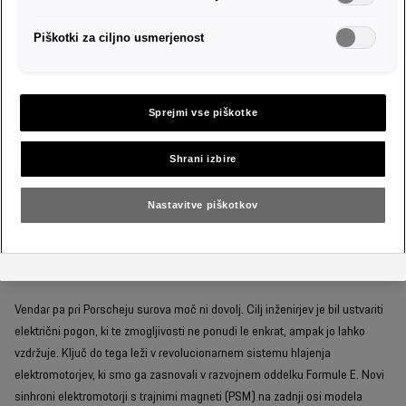
Piškotki za ciljno usmerjenost
Sprejmi vse piškotke
Številke so zgovorne, a pri novem Cayennu Turbo so naravnost osupljive.
Shrani izbire
Sistemska moč: 850 kW (1.156 KM). Navor: 1.500 Nm. Pospešek od 0 do
100 km/h: 2,5 sekunde. To niso podatki superšportnika izpred desetletja;
Nastavitve piškotkov
to so podatki luksuznega SUV-ja, ki ga lahko vozite vsak dan.
Tehnologija iz motošporta
Vendar pa pri Porscheju surova moč ni dovolj. Cilj inženirjev je bil ustvariti
električni pogon, ki te zmogljivosti ne ponudi le enkrat, ampak jo lahko
vzdržuje. Ključ do tega leži v revolucionarnem sistemu hlajenja
elektromotorjev, ki smo ga zasnovali v razvojnem oddelku Formule E. Novi
sinhroni elektromotorji s trajnimi magneti (PSM) na zadnji osi modela