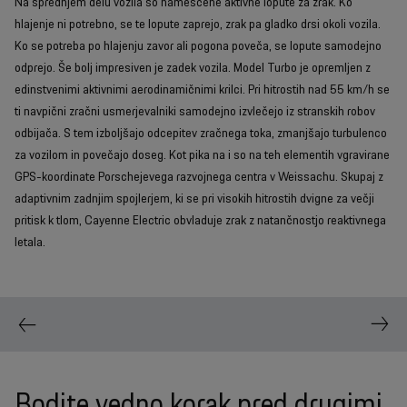
Na sprednjem delu vozila so nameščene aktivne lopute za zrak. Ko
hlajenje ni potrebno, se te lopute zaprejo, zrak pa gladko drsi okoli vozila.
Ko se potreba po hlajenju zavor ali pogona poveča, se lopute samodejno
odprejo. Še bolj impresiven je zadek vozila. Model Turbo je opremljen z
edinstvenimi aktivnimi aerodinamičnimi krilci. Pri hitrostih nad 55 km/h se
ti navpični zračni usmerjevalniki samodejno izvlečejo iz stranskih robov
odbijača. S tem izboljšajo odcepitev zračnega toka, zmanjšajo turbulenco
za vozilom in povečajo doseg. Kot pika na i so na teh elementih vgravirane
GPS-koordinate Porschejevega razvojnega centra v Weissachu. Skupaj z
adaptivnim zadnjim spojlerjem, ki se pri visokih hitrostih dvigne za večji
pritisk k tlom, Cayenne Electric obvladuje zrak z natančnostjo reaktivnega
letala.
Bodite vedno korak pred drugimi