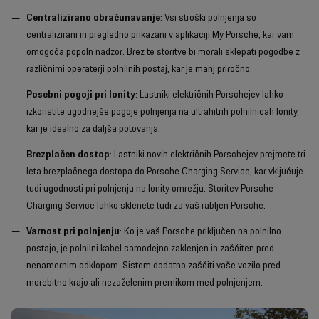
Centralizirano obračunavanje
: Vsi stroški polnjenja so
centralizirani in pregledno prikazani v aplikaciji My Porsche, kar vam
omogoča popoln nadzor. Brez te storitve bi morali sklepati pogodbe z
različnimi operaterji polnilnih postaj, kar je manj priročno.
Posebni pogoji pri Ionity
: Lastniki električnih Porschejev lahko
izkoristite ugodnejše pogoje polnjenja na ultrahitrih polnilnicah Ionity,
kar je idealno za daljša potovanja.
Brezplačen dostop
: Lastniki novih električnih Porschejev prejmete tri
leta brezplačnega dostopa do Porsche Charging Service, kar vključuje
tudi ugodnosti pri polnjenju na Ionity omrežju. Storitev Porsche
Charging Service lahko sklenete tudi za vaš rabljen Porsche.
Varnost pri polnjenju
: Ko je vaš Porsche priključen na polnilno
postajo, je polnilni kabel samodejno zaklenjen in zaščiten pred
nenamernim odklopom. Sistem dodatno zaščiti vaše vozilo pred
morebitno krajo ali nezaželenim premikom med polnjenjem.