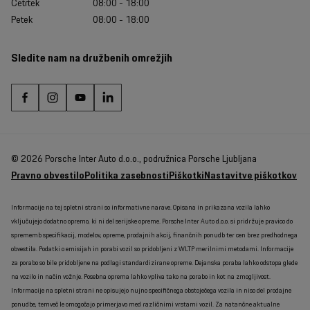
Četrtek
08:00 - 18:00
Petek
08:00 - 18:00
Sledite nam na družbenih omrežjih
© 2026 Porsche Inter Auto d.o.o., podružnica Porsche Ljubljana
Pravno obvestilo
Politika zasebnosti
Piškotki
Nastavitve piškotkov
Informacije na tej spletni strani so informativne narave. Opisana in prikazana vozila lahko
vključujejo dodatno opremo, ki ni del serijske opreme. Porsche Inter Auto d.o.o. si pridržuje pravico do
sprememb specifikacij, modelov, opreme, prodajnih akcij, finančnih ponudb ter cen brez predhodnega
obvestila. Podatki o emisijah in porabi vozil so pridobljeni z WLTP merilnimi metodami. Informacije
za porabo so bile pridobljene na podlagi standardizirane opreme. Dejanska poraba lahko odstopa glede
na vozilo in način vožnje. Posebna oprema lahko vpliva tako na porabo in kot na zmogljivost.
Informacije na spletni strani ne opisujejo nujno specifičnega obstoječega vozila in niso del prodajne
ponudbe, temveč le omogočajo primerjavo med različnimi vrstami vozil. Za natančne aktualne