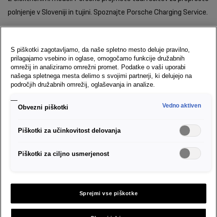
polnjenje v Sloveniji in tujini. Spoznajte Porsche Charging Service.
Kaj je Porsche Charging Service?
S piškotki zagotavljamo, da naše spletno mesto deluje pravilno,
prilagajamo vsebino in oglase, omogočamo funkcije družabnih
Porsche Charging Service je celovita storitev, s katero lastnikom
omrežij in analiziramo omrežni promet. Podatke o vaši uporabi
električnih vozil Porsche omogočamo dostop do približno 800.000 javnih
našega spletnega mesta delimo s svojimi partnerji, ki delujejo na
področjih družabnih omrežij, oglaševanja in analize.
polnilnih mest po vsej Evropi.
Gre za centralizirano rešitev, ki omogoča
polnjenje vašega vozila na številnih polnilnicah različnih ponudnikov, ne da
Vedno aktiven
Obvezni piškotki
bi morali sklepati pogodbe z vsakim posameznim ponudnikom.
Piškotki za učinkovitost delovanja
Piškotki za ciljno usmerjenost
Sprejmi vse piškotke