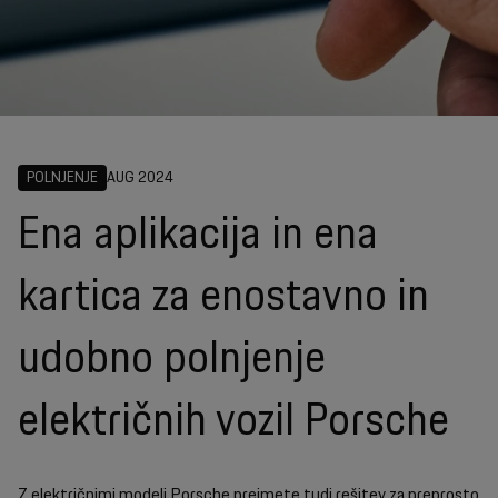
POLNJENJE
AUG 2024
Ena aplikacija in ena
kartica za enostavno in
udobno polnjenje
električnih vozil Porsche
Z električnimi modeli Porsche prejmete tudi rešitev za preprosto