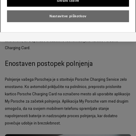
Shrani izbire
Nastavitve piškotkov
Do storitve Porsche Charging Service lahko enostavno dostopate prek
aplikacije My Porsche, ki povezuje vaš avtomobil z vašim mobilnim
telefonom, ali z uporabo brezstične identifikacijske kartice Porsche
Charging Card.
Enostaven postopek polnjenja
Polnjenje vašega Porscheja je s storitvijo Porsche Charging Service zelo
enostavno. Ko avtomobil priključite na polnilnico, preprosto prislonite
kartico Porsche Charging Card na označeno mesto ali uporabite aplikacijo
My Porsche za začetek polnjenja. Aplikacija My Porsche vam med drugim
omogoča, da na svojem mobilnem telefonu spremljate stanje
napolnjenosti baterije in nadzorujete proces polnjenja, kar dodatno
povečuje udobje in brezskrbnost.