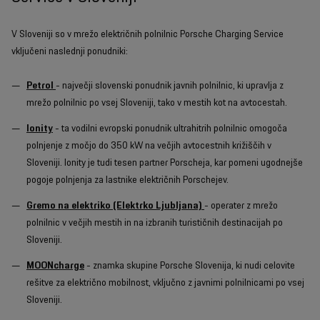
V Sloveniji so v mrežo električnih polnilnic Porsche Charging Service
vključeni naslednji ponudniki:
Petrol
- največji slovenski ponudnik javnih polnilnic, ki upravlja z
mrežo polnilnic po vsej Sloveniji, tako v mestih kot na avtocestah.
Ionity
- ta vodilni evropski ponudnik ultrahitrih polnilnic omogoča
polnjenje z močjo do 350 kW na večjih avtocestnih križiščih v
Sloveniji. Ionity je tudi tesen partner Porscheja, kar pomeni ugodnejše
pogoje polnjenja za lastnike električnih Porschejev.
Gremo na elektriko (Elektrko Ljubljana)
- operater z mrežo
polnilnic v večjih mestih in na izbranih turističnih destinacijah po
Sloveniji.
MOONcharge
- znamka skupine Porsche Slovenija, ki nudi celovite
rešitve za električno mobilnost, vključno z javnimi polnilnicami po vsej
Sloveniji.