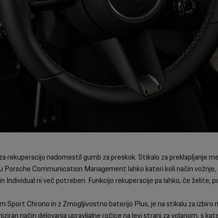
 rekuperacijo nadomestil gumb za preskok. Stikalo za preklapljanje med 
 Porsche Communication Management lahko kateri koli način vožnje, ra
n Individual ni več potreben. Funkcijo rekuperacije pa lahko, če želite,
m Sport Chrono in z Zmogljivostno baterijo Plus, je na stikalu za izbir
ziran način delovanja upravljalne ročice na levi strani za volanom, s ka