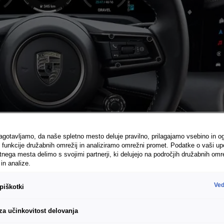
agotavljamo, da naše spletno mesto deluje pravilno, prilagajamo vsebino in o
unkcije družabnih omrežij in analiziramo omrežni promet. Podatke o vaši up
nega mesta delimo s svojimi partnerji, ki delujejo na področjih družabnih omre
in analize.
Ved
piškotki
 za učinkovitost delovanja