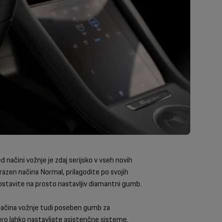
načini vožnje je zdaj serijsko v vseh novih
zen načina Normal, prilagodite po svojih
 postavite na prosto nastavljiv diamantni gumb.
o načina vožnje tudi poseben gumb za
tero lahko nastavljate asistenčne sisteme.