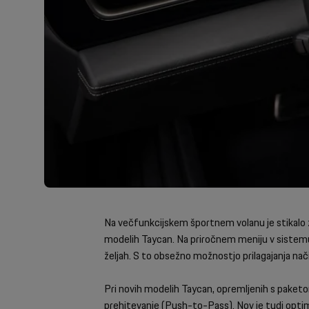
Na večfunkcijskem športnem volanu je stikalo za
modelih Taycan. Na priročnem meniju v sistemu
željah. S to obsežno možnostjo prilagajanja nači
Pri novih modelih Taycan, opremljenih s paketo
prehitevanje (Push-to-Pass). Nov je tudi optimi