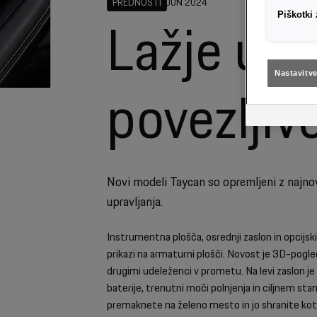
PREDNOSTI
JUN 2024
Piškotki
Lažje upr
Nastavitv
povezljiv
Novi modeli Taycan so opremljeni z najnov
upravljanja.
Instrumentna plošča, osrednji zaslon in opcijsk
prikazi na armaturni plošči. Novost je 3D-pogled
drugimi udeleženci v prometu. Na levi zaslon je 
baterije, trenutni moči polnjenja in ciljnem stan
premaknete na želeno mesto in jo shranite kot