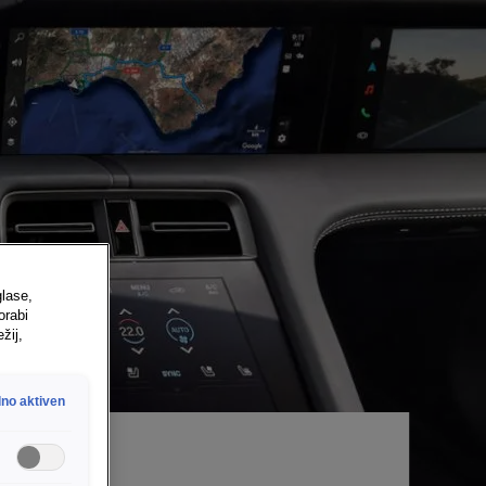
glase,
orabi
žij,
no aktiven