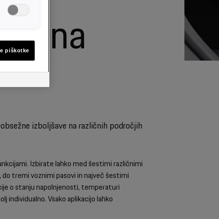
ljšana
e piškotke
obsežne izboljšave na različnih področjih
nkcijami. Izbirate lahko med šestimi različnimi
, do tremi voznimi pasovi in največ šestimi
cije o stanju napolnjenosti, temperaturi
lj individualno. Vsako aplikacijo lahko