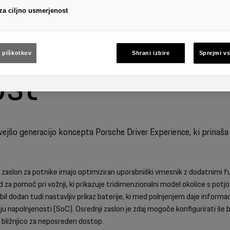
 za ciljno usmerjenost
avljanje in izbo
e piškotkov
Shrani izbire
Sprejmi vs
ost
ejšo generacijo koncepta Porsche Driver Experience, ki prinaša 
i zaslon za potnike imajo optimiziran uporabniški vmesnik z dodatnimi fu
 za pomoč pri vožnji, ki prikazuje tridimenzionalni model okolice s potjo
bil dodan tudi nastavljiv prikaz baterije, ki med polnjenjem daje informa
ju napolnjenosti (SoC). Osrednji zaslon je zdaj mogoče konfigurirati še bo
 bližnjico za neposreden dostop.