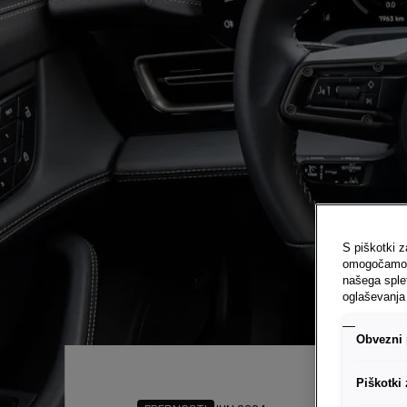
S piškotki z
omogočamo f
našega splet
oglaševanja 
Obvezni 
Piškotki