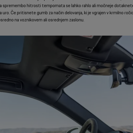
r za spremembo hitrosti tempomata se lahko rahlo ali močneje dotaknete
a uro. Če pritisnete gumb za način delovanja, ki je vgrajen v krmilno roč
osredno na voznikovem ali osrednjem zaslonu.